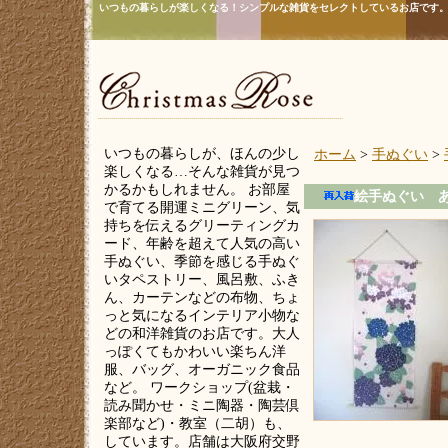
いつもの暮らしが楽しくなる！シンプルな雑貨をセレクトしているお店です
いつもの暮らしが、ほんの少し
ホーム
>
手ぬぐい
>
楽しくなる…そんな雑貨が見つ
かるかもしれません。 お部屋
絵手ぬぐい 
で育てる開運ミニグリーン、気
持ちを伝えるグリーティングカ
ード、年齢を超えて人気の高い
手ぬぐい、季節を感じる手ぬぐ
いタペストリー、風呂敷、ふき
ん、カーテンなどの布物、ちょ
っと気になるインテリア小物な
どの和洋雑貨のお店です。大人
っぽくてもかわいい楽ちん洋
服、バッグ、オーガニック食品
など。 ワークショップ(盆栽・
読み聞かせ・ミニ陶器・陶芸倶
楽部など)・教室（二胡）も、
しています。店舗は大阪府交野