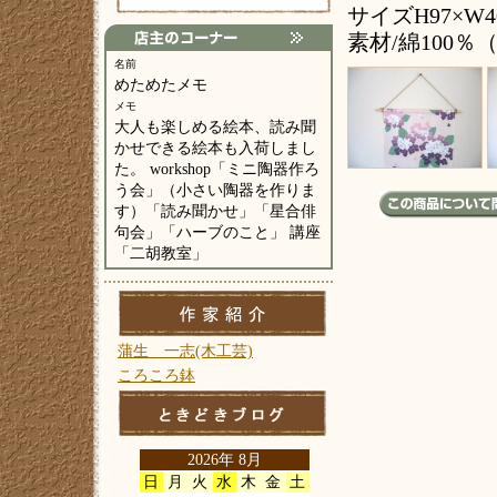
サイズH97×W4
素材/綿100％
名前
めためたメモ
メモ
大人も楽しめる絵本、読み聞
かせできる絵本も入荷しまし
た。 workshop「ミニ陶器作ろ
う会」（小さい陶器を作りま
す）「読み聞かせ」「星合俳
句会」「ハーブのこと」 講座
「二胡教室」
蒲生 一志(木工芸)
ころころ鉢
2026年 8月
日
月
火
水
木
金
土