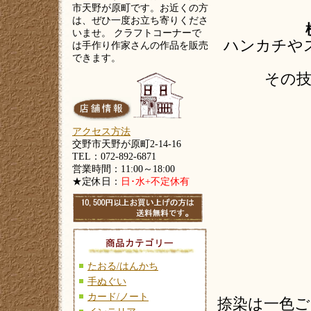
市天野が原町です。お近くの方
は、ぜひ一度お立ち寄りくださ
いませ。 クラフトコーナーで
ハンカチや
は手作り作家さんの作品を販売
できます。
その
アクセス方法
交野市天野が原町2-14-16
TEL：072-892-6871
営業時間：11:00～18:00
★定休日：
日･水+不定休有
たおる/はんかち
手ぬぐい
カード/ノート
捺染は一色