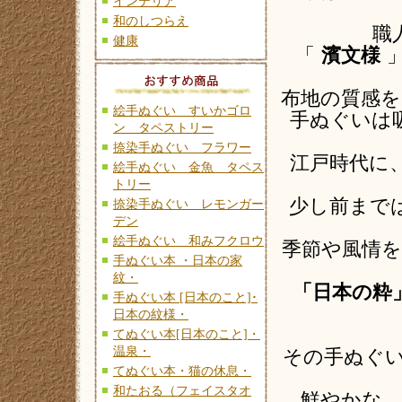
インテリア
和のしつらえ
職
健康
「
濱文様
布地の質感
絵手ぬぐい すいかゴロ
手ぬぐいは
ン タペストリー
捺染手ぬぐい フラワー
江戸時代に
絵手ぬぐい 金魚 タペス
トリー
少し前まで
捺染手ぬぐい レモンガー
デン
絵手ぬぐい 和みフクロウ
季節や風情
手ぬぐい本 ・日本の家
紋・
「日本の粋
手ぬぐい本 [日本のこと]･
日本の紋様・
てぬぐい本[日本のこと]・
温泉・
その手ぬぐい
てぬぐい本・猫の休息・
和たおる（フェイスタオ
鮮やかな、